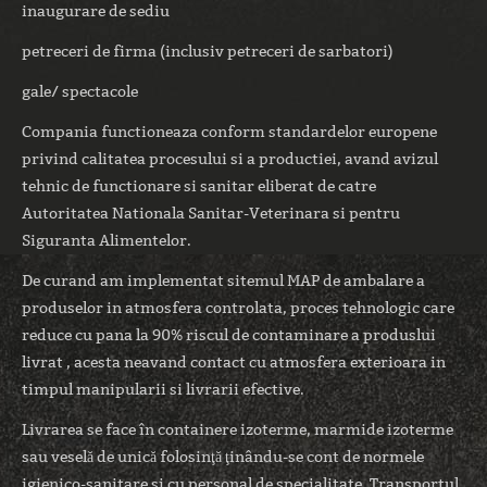
inaugurare de sediu
petreceri de firma (inclusiv petreceri de sarbatori)
gale/ spectacole
Compania functioneaza conform standardelor europene
privind calitatea procesului si a productiei, avand avizul
tehnic de functionare si sanitar eliberat de catre
Autoritatea Nationala Sanitar-Veterinara si pentru
Siguranta Alimentelor.
De curand am implementat sitemul MAP de ambalare a
produselor in atmosfera controlata, proces tehnologic care
reduce cu pana la 90% riscul de contaminare a produslui
livrat , acesta neavand contact cu atmosfera exterioara in
timpul manipularii si livrarii efective.
Livrarea se face în containere izoterme, marmide izoterme
sau veselă de unică folosinţă ţinându-se cont de normele
igienico-sanitare si cu personal de specialitate. Transportul