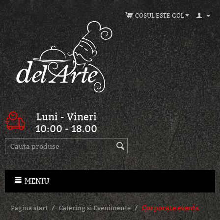
COSUL ESTE GOL
Luni - Vineri
10:00 - 18.00
MENIU
/
/
Corporate events
Pagina start
Catering si Evenimente